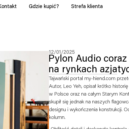
Kontakt
Gdzie kupić?
Strefa klienta
12/01/2025
Pylon Audio coraz
na rynkach azjaty
Tajwański portal my-hiend.com przet
Autor, Leo Yeh, opisał krótko histori
w Polsce oraz na całym Starym Kon
skupił się jednak na naszych flagow
designu i wykończenia konstrukcji. 
kolumn.
„Obfitość detali i doskonała kontrol