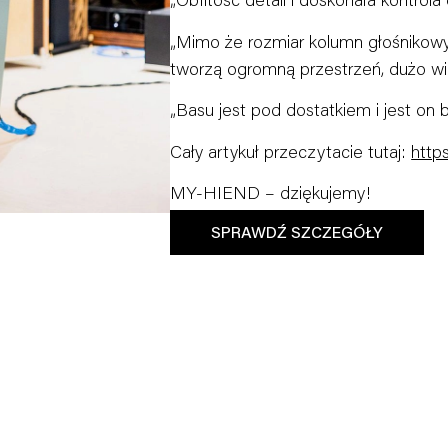
„Mimo że rozmiar kolumn głośnikowyc
tworzą ogromną przestrzeń, dużo wię
„Basu jest pod dostatkiem i jest on 
Cały artykuł przeczytacie tutaj:
http
MY-HIEND – dziękujemy!
SPRAWDŹ SZCZEGÓŁY