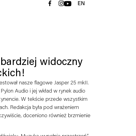
EN
 bardziej widoczny
ckich!
estował nasze flagowe Jasper 25 mkII.
ę Pylon Audio i jej wkład w rynek audio
tynencie. W tekście przede wszystkim
cach. Redakcja była pod wrażeniem
Oczywiście, doceniono również brzmienie
a dźwięku. Muzyka wypełnia przestrzeń.”