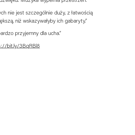
h nie jest szczególnie duży, z łatwością
kszą, niż wskazywałyby ich gabaryty.”
bardzo przyjemny dla ucha.”
s://bit.ly/3BqRBl8