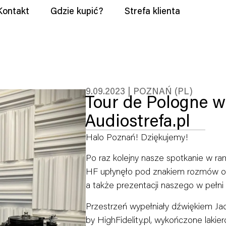
Kontakt
Gdzie kupić?
Strefa klienta
9.09.2023 | POZNAŃ (PL)
Tour de Pologne w
Audiostrefa.pl
Halo Poznań! Dziękujemy!
Po raz kolejny nasze spotkanie w r
HF upłynęło pod znakiem rozmów o p
a także prezentacji naszego w pełn
Przestrzeń wypełniały dźwiękiem Jad
by HighFidelity.pl, wykończone laki