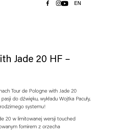
EN
ith Jade 20 HF –
amach Tour de Pologne with Jade 20
asji do dźwięku, wykładu Wojtka Pacuły,
i rodzimego systemu!
e 20 w limitowanej wersji touched
erowanym fornirem z orzecha