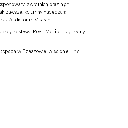
sponowaną zwrotnicą oraz high-
ak zawsze, kolumny napędzała
Fezz Audio oraz Muarah.
cięzcy zestawu Pearl Monitor i życzymy
istopada w Rzeszowie, w salonie Linia